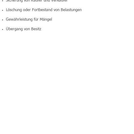
Sicherung von Käufer und Verkäufer
Löschung oder Fortbestand von Belastungen
Gewährleistung für Mängel
Übergang von Besitz
Nutzungen und Lasten
Aufteilung der Erschließungskosten
Erfordernis einer Vermessung (Teilflächenkauf)
Die Finanzierung sollte vor der Beurkundung
feststehen. Wird ein Bankdarlehen in Anspruch
genommen, sollte der Käufer mit seiner Bank
besprechen, wann das Darlehen ausgezahlt
werden kann. Der Notar wird dann die Regelung
der Fälligkeit des Kaufpreises auf den
Auszahlungszeitpunkt abstimmen. Ist die
Finanzierung des Kaufpreises bei Abschluss des
Kaufvertrages schon im Einzelnen geklärt, kann
das zur Absicherung des Darlehens dienende
Grundpfandrecht (Grundschuld oder Hypothek)
unmittelbar im Anschluss an den Kaufvertrag
beurkundet werden.
© Michael Braun. All rights reserved. |
Impressum