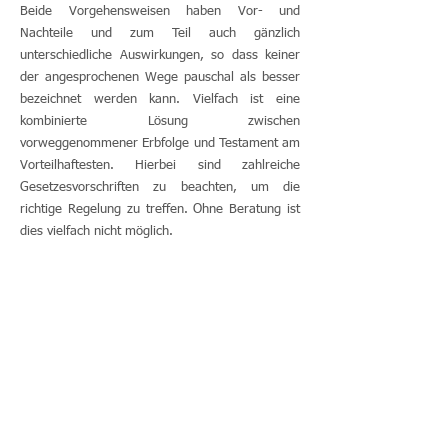
Beide Vorgehensweisen haben Vor- und
Nachteile und zum Teil auch gänzlich
unterschiedliche Auswirkungen, so dass keiner
der angesprochenen Wege pauschal als besser
bezeichnet werden kann. Vielfach ist eine
kombinierte Lösung zwischen
vorweggenommener Erbfolge und Testament am
Vorteilhaftesten. Hierbei sind zahlreiche
Gesetzesvorschriften zu beachten, um die
richtige Regelung zu treffen. Ohne Beratung ist
dies vielfach nicht möglich.
Der Notar, dessen "tägliches Brot" die
Beschäftigung mit diesen Fragen ist, wird in
einem Gespräch mit Ihnen die für Sie richtige
Lösung finden und in ein rechtliches Kleid
umsetzen können.
Ab 1.1.2012 werden alle notariellen
erbfolgerelevanten Urkunden in einem Zentralen